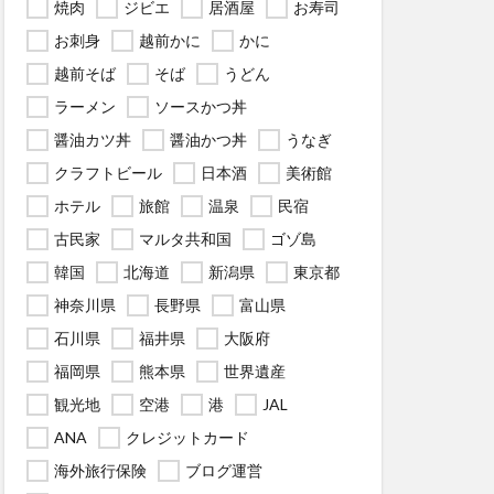
焼肉
ジビエ
居酒屋
お寿司
お刺身
越前かに
かに
越前そば
そば
うどん
ラーメン
ソースかつ丼
醤油カツ丼
醤油かつ丼
うなぎ
クラフトビール
日本酒
美術館
ホテル
旅館
温泉
民宿
古民家
マルタ共和国
ゴゾ島
韓国
北海道
新潟県
東京都
神奈川県
長野県
富山県
石川県
福井県
大阪府
福岡県
熊本県
世界遺産
観光地
空港
港
JAL
ANA
クレジットカード
海外旅行保険
ブログ運営