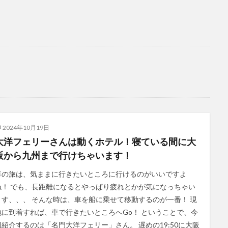
2024年10月19日
大洋フェリーさんは動くホテル！寝ている間に大
阪から九州まで行けちゃいます！
車の旅は、気ままに行きたいところに行けるのがいいですよ
ね！ でも、長距離になるとやっぱり疲れとかが気になっちゃい
ます、、、 そんな時は、車を船に乗せて移動するのが一番！ 現
地に到着すれば、車で行きたいところへGo！ ということで、今
回紹介するのは「名門大洋フェリー」さん。 遅めの19:50に大阪