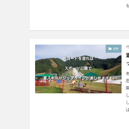
を
長野
は