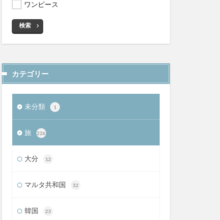
ワンピース
検索
カテゴリー
未分類
1
旅
226
大分
12
マルタ共和国
32
韓国
23