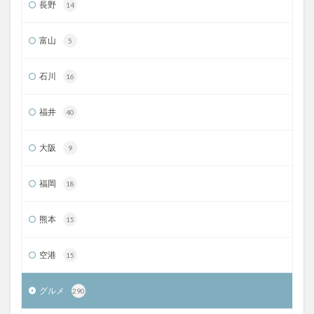
長野
14
富山
5
石川
16
福井
40
大阪
9
福岡
18
熊本
15
空港
15
グルメ
290