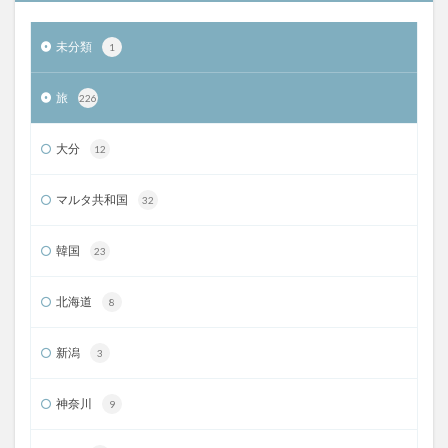
未分類
1
旅
226
大分
12
マルタ共和国
32
韓国
23
北海道
8
新潟
3
神奈川
9