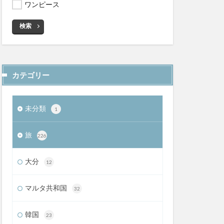
ワンピース
検索
カテゴリー
未分類
1
旅
226
大分
12
マルタ共和国
32
韓国
23