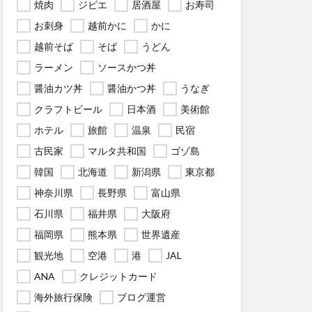
焼肉
ジビエ
居酒屋
お寿司
お刺身
越前かに
かに
越前そば
そば
うどん
ラーメン
ソースかつ丼
醤油カツ丼
醤油かつ丼
うなぎ
クラフトビール
日本酒
美術館
ホテル
旅館
温泉
民宿
古民家
マルタ共和国
ゴゾ島
韓国
北海道
新潟県
東京都
神奈川県
長野県
富山県
石川県
福井県
大阪府
福岡県
熊本県
世界遺産
観光地
空港
港
JAL
ANA
クレジットカード
海外旅行保険
ブログ運営