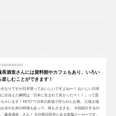
2025年8月30日
薫長酒造さんには資料館やカフェもあり、いろい
ろ楽しむことができます！
いきなりですが日本酒っておいしいですよね〜！ おいしい日本
酒に出会えた瞬間は「日本に生まれて良かった〜！！」って思
っちゃいます！ꉂꉂ(ᵔᗜᵔ*) 日本の各地で作られたお酒。 土地土地
のお水やお米の特徴もあって、味もさまざま。 今回紹介するの
は「薫長酒造」さん！ 大分県日田市にある老舗メーカーです。