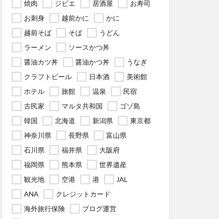
焼肉
ジビエ
居酒屋
お寿司
お刺身
越前かに
かに
越前そば
そば
うどん
ラーメン
ソースかつ丼
醤油カツ丼
醤油かつ丼
うなぎ
クラフトビール
日本酒
美術館
ホテル
旅館
温泉
民宿
古民家
マルタ共和国
ゴゾ島
韓国
北海道
新潟県
東京都
神奈川県
長野県
富山県
石川県
福井県
大阪府
福岡県
熊本県
世界遺産
観光地
空港
港
JAL
ANA
クレジットカード
海外旅行保険
ブログ運営