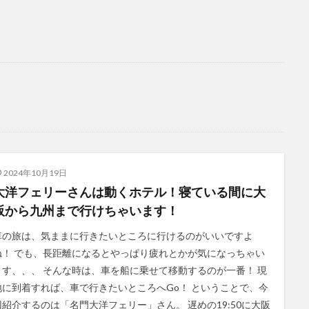
2024年10月19日
大洋フェリーさんは動くホテル！寝ている間に大
阪から九州まで行けちゃいます！
車の旅は、気ままに行きたいところに行けるのがいいですよ
ね！ でも、長距離になるとやっぱり疲れとかが気になっちゃい
ます、、、 そんな時は、車を船に乗せて移動するのが一番！ 現
地に到着すれば、車で行きたいところへGo！ ということで、今
回紹介するのは「名門大洋フェリー」さん。 遅めの19:50に大阪