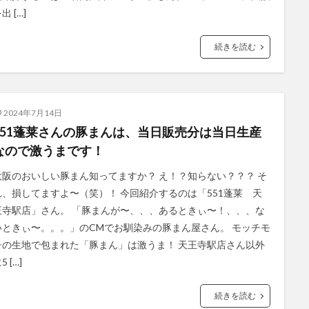
出 […]
続きを読む
2024年7月14日
551蓬莱さんの豚まんは、当日販売分は当日生産
なので激うまです！
大阪のおいしい豚まん知ってますか？ え！？知らない？？？ そ
れ、損してますよ〜（笑）！ 今回紹介するのは「551蓬莱 天
王寺駅店」さん。 「豚まんが〜、、、あるときぃ〜！、、、な
いときぃ〜。。。」のCMでお馴染みの豚まん屋さん。 モッチモ
チの生地で包まれた「豚まん」は激うま！ 天王寺駅店さん以外
5 […]
続きを読む