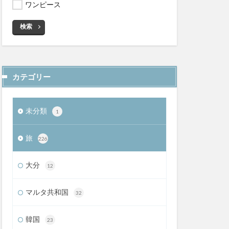
ワンピース
検索
カテゴリー
未分類
1
旅
226
大分
12
マルタ共和国
32
韓国
23