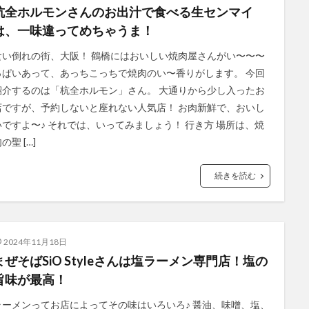
杭全ホルモンさんのお出汁で食べる生センマイ
は、一味違ってめちゃうま！
食い倒れの街、大阪！ 鶴橋にはおいしい焼肉屋さんがい〜〜〜
っぱいあって、あっちこっちで焼肉のい〜香りがします。 今回
紹介するのは「杭全ホルモン」さん。 大通りから少し入ったお
店ですが、予約しないと座れない人気店！ お肉新鮮で、おいし
いですよ〜♪ それでは、いってみましょう！ 行き方 場所は、焼
の聖 […]
続きを読む
2024年11月18日
まぜそばSiO Styleさんは塩ラーメン専門店！塩の
旨味が最高！
ラーメンってお店によってその味はいろいろ♪ 醤油、味噌、塩、