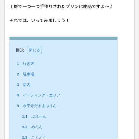
工房で一つ一つ手作りされたプリンは絶品ですよ〜♪
それでは、いってみましょう！
目次
1
行き方
2
駐車場
3
店内
4
イーティング・エリア
5
永平寺だるまぷりん
5.1
ぷれーん
5.2
めろん
5.3
こくとう