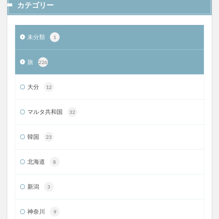
カテゴリー
未分類
1
旅
226
大分
12
マルタ共和国
32
韓国
23
北海道
8
新潟
3
神奈川
9