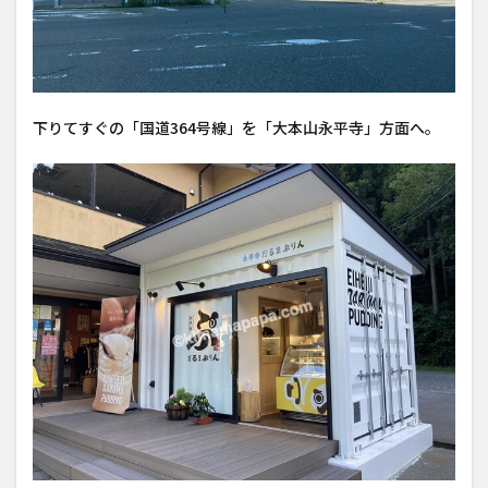
下りてすぐの「国道364号線」を「大本山永平寺」方面へ。