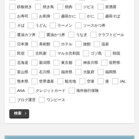
鉄板焼き
焼き鳥
焼肉
ジビエ
居酒屋
お寿司
お刺身
越前かに
かに
越前そば
そば
うどん
ラーメン
ソースかつ丼
醤油カツ丼
醤油かつ丼
うなぎ
クラフトビール
日本酒
美術館
ホテル
旅館
温泉
民宿
古民家
マルタ共和国
ゴゾ島
韓国
北海道
新潟県
東京都
神奈川県
長野県
富山県
石川県
福井県
大阪府
福岡県
熊本県
世界遺産
観光地
空港
港
JAL
ANA
クレジットカード
海外旅行保険
ブログ運営
ワンピース
検索