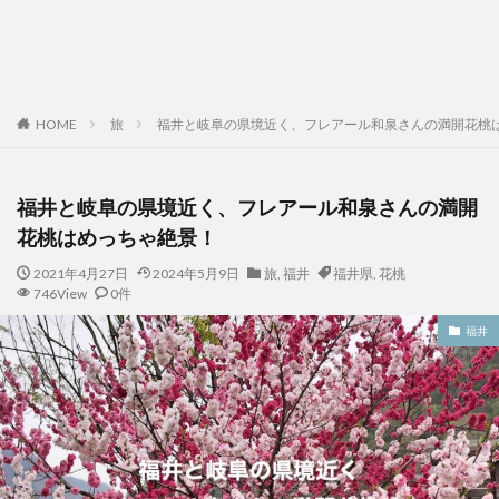
HOME
旅
福井と岐阜の県境近く、フレアール和泉さんの満開花桃
福井と岐阜の県境近く、フレアール和泉さんの満開
花桃はめっちゃ絶景！
2021年4月27日
2024年5月9日
旅
,
福井
福井県
,
花桃
746View
0件
福井