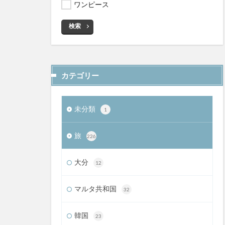
ワンピース
検索
カテゴリー
未分類
1
旅
226
大分
12
マルタ共和国
32
韓国
23