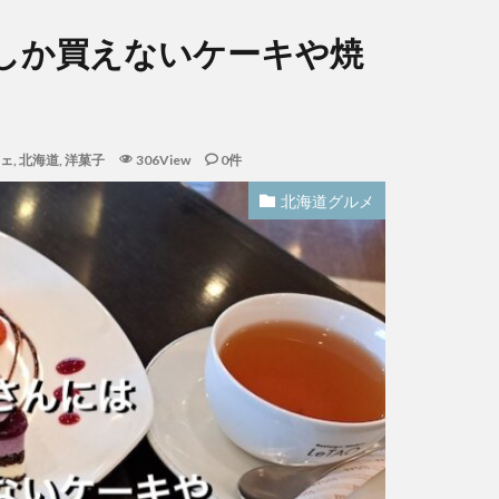
しか買えないケーキや焼
ェ
,
北海道
,
洋菓子
306View
0件
北海道グルメ