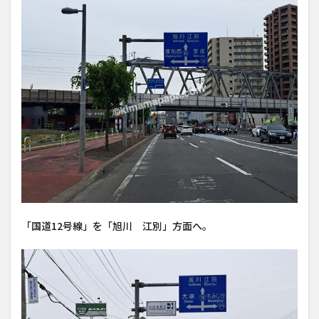
「国道12号線」を「旭川 江別」方面へ。