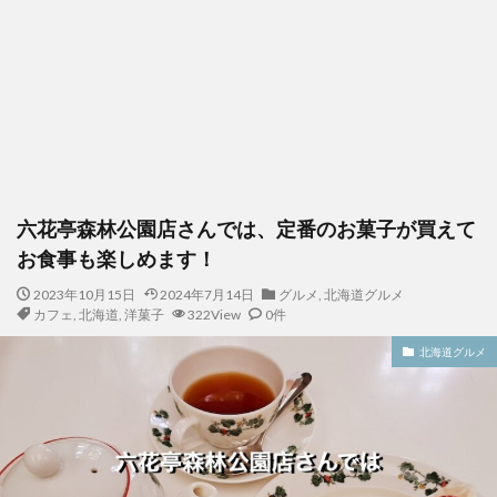
六花亭森林公園店さんでは、定番のお菓子が買えて
お食事も楽しめます！
2023年10月15日
2024年7月14日
グルメ
,
北海道グルメ
カフェ
,
北海道
,
洋菓子
322View
0件
北海道グルメ