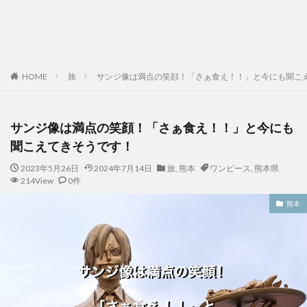
HOME
旅
サンジ像は満点の笑顔！「さぁ食え！！」と今にも聞こ
サンジ像は満点の笑顔！「さぁ食え！！」と今にも
聞こえてきそうです！
2023年5月26日
2024年7月14日
旅
,
熊本
ワンピース
,
熊本県
214View
0件
熊本