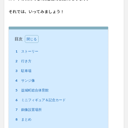
それでは、いってみましょう！
目次
1
ストーリー
2
行き方
3
駐車場
4
サンジ像
5
益城町総合体育館
6
ミニフィギュア＆記念カード
7
銅像設置場所
8
まとめ