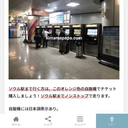
ソウル駅まで行く方は、このオレンジ色の自販機
でチケット
購入しましょう！
ソウル駅までノンストップ
で走ります。
自販機には日本語表示あり。
ここで、1回だけ利用可能な「交通カード（切符）」を購入す
ホーム
シェア
メニュー
TOPへ