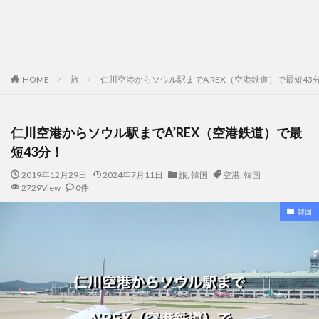
HOME
旅
仁川空港からソウル駅までA’REX（空港鉄道）で最短43
仁川空港からソウル駅までA’REX（空港鉄道）で最
短43分！
2019年12月29日
2024年7月11日
旅
,
韓国
空港
,
韓国
2729View
0件
韓国