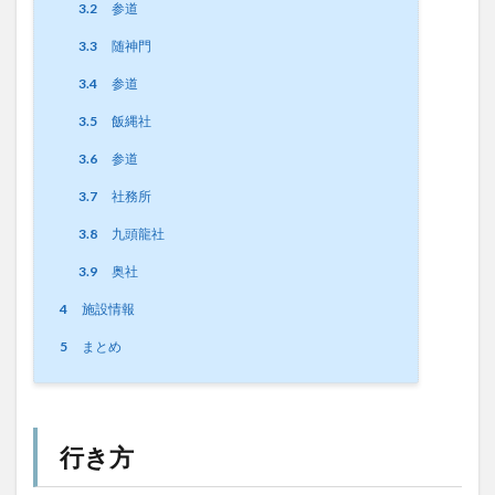
3.2
参道
3.3
随神門
3.4
参道
3.5
飯縄社
3.6
参道
3.7
社務所
3.8
九頭龍社
3.9
奥社
4
施設情報
5
まとめ
行き方