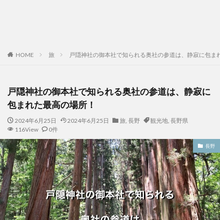
HOME
旅
戸隠神社の御本社で知られる奥社の参道は、静寂に包ま
戸隠神社の御本社で知られる奥社の参道は、静寂に
包まれた最高の場所！
2024年6月25日
2024年6月25日
旅
,
長野
観光地
,
長野県
116View
0件
長野