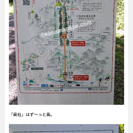
「奥社」はず〜っと奥。