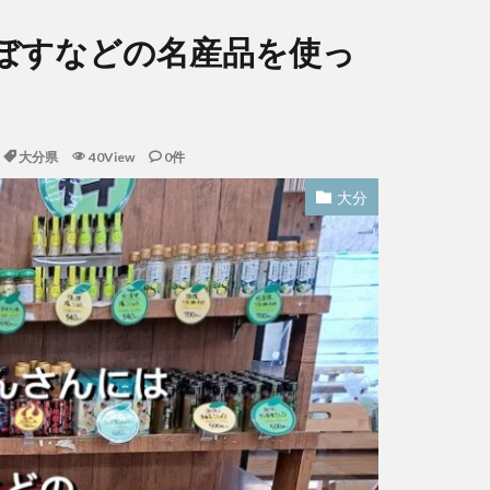
ぼすなどの名産品を使っ
大分県
40View
0件
大分