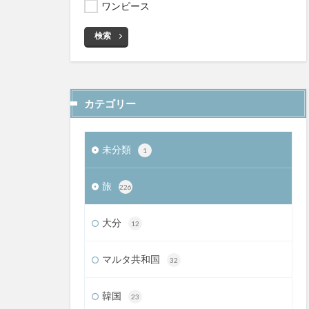
ワンピース
検索
カテゴリー
未分類
1
旅
226
大分
12
マルタ共和国
32
韓国
23