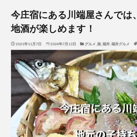
今庄宿にある川端屋さんでは
地酒が楽しめます！
2021年11月7日
2024年7月13日
グルメ
,
旅
,
福井
,
福井グルメ