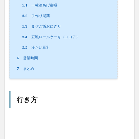
5.1
一枚油あげ御膳
5.2
手作り湯葉
5.3
まぜご飯おにぎり
5.4
豆乳ロールケーキ（ココア）
5.5
冷たい豆乳
6
営業時間
7
まとめ
行き方