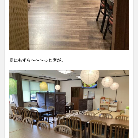
奥にもずら〜〜〜っと席が。