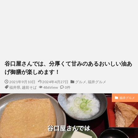
谷口屋さんでは、分厚くて甘みのあるおいしい油あ
げ御膳が楽しめます！
2021年9月10日
2024年4月27日
グルメ
,
福井グルメ
福井県
,
越前そば
486View
0件
福井グルメ