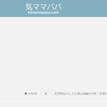
HOME
旅
足羽神社のしだれ桜は樹齢370年！圧巻