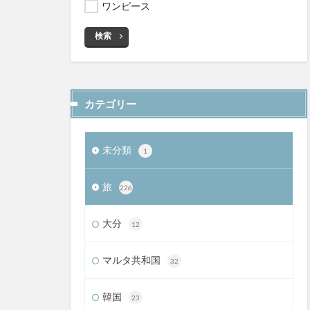
ワンピース
検索
カテゴリー
未分類
1
旅
226
大分
12
マルタ共和国
32
韓国
23