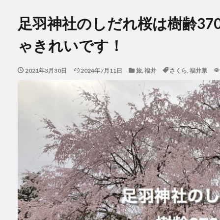
足羽神社のしだれ桜は樹齢37
ゃきれいです！
2021年3月30日
2024年7月11日
旅
,
福井
さくら
,
福井県