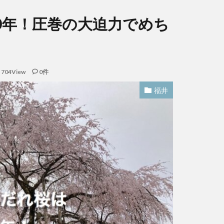
0年！圧巻の大迫力でめち
704View
0件
福井