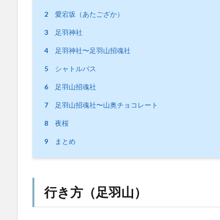
2
愛宕坂（あたござか）
3
足羽神社
4
足羽神社〜足羽山招魂社
5
シャトルバス
6
足羽山招魂社
7
足羽山招魂社〜山奥チョコレート
8
夜桜
9
まとめ
行き方（足羽山）