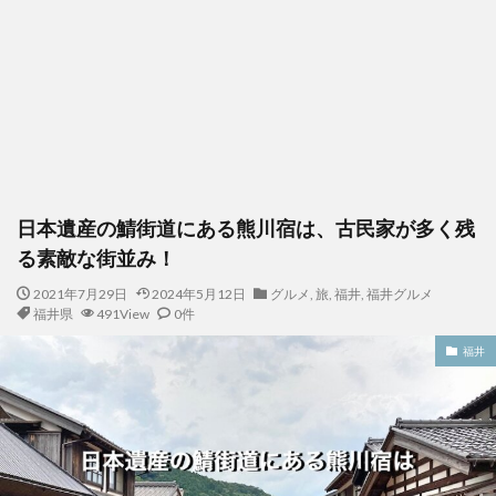
日本遺産の鯖街道にある熊川宿は、古民家が多く残
る素敵な街並み！
2021年7月29日
2024年5月12日
グルメ
,
旅
,
福井
,
福井グルメ
福井県
491View
0件
福井