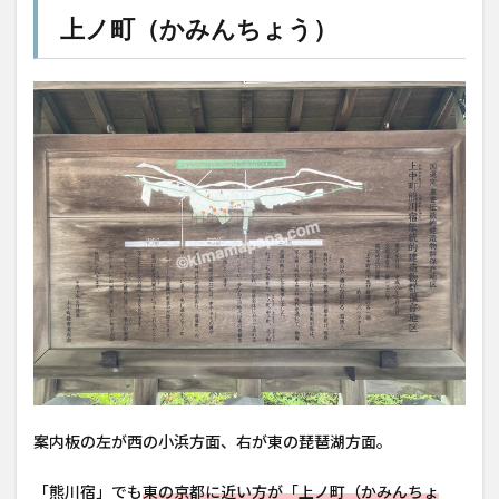
上ノ町（かみんちょう）
案内板の左が西の小浜方面、右が東の琵琶湖方面。
「熊川宿」でも
東の京都に近い方が「上ノ町（かみんちょ